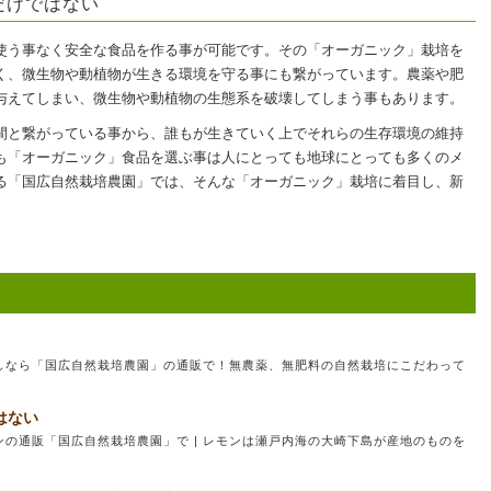
だけではない
使う事なく安全な食品を作る事が可能です。その「オーガニック」栽培を
く、微生物や動植物が生きる環境を守る事にも繋がっています。農薬や肥
与えてしまい、微生物や動植物の生態系を破壊してしまう事もあります。
間と繋がっている事から、誰もが生きていく上でそれらの生存環境の維持
も「オーガニック」食品を選ぶ事は人にとっても地球にとっても多くのメ
る「国広自然栽培農園」では、そんな「オーガニック」栽培に着目し、新
しなら「国広自然栽培農園」の通販で！無農薬、無肥料の自然栽培にこだわって
はない
の通販「国広自然栽培農園」で | レモンは瀬戸内海の大崎下島が産地のものを