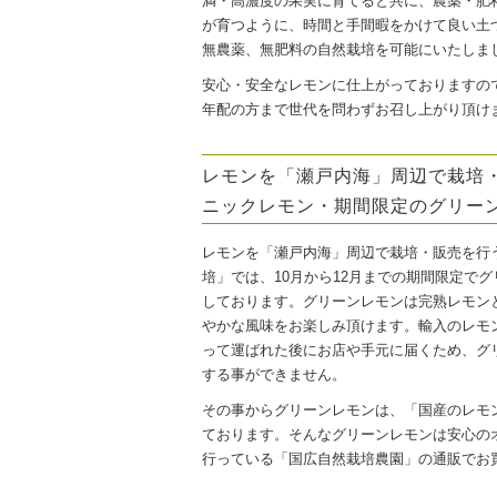
満・高濃度の果実に育てると共に、農薬・肥
が育つように、時間と手間暇をかけて良い土
無農薬、無肥料の自然栽培を可能にいたしま
安心・安全なレモンに仕上がっておりますの
年配の方まで世代を問わずお召し上がり頂け
レモンを「瀬戸内海」周辺で栽培
ニックレモン・期間限定のグリー
レモンを「瀬戸内海」周辺で栽培・販売を行
培」では、10月から12月までの期間限定で
しております。グリーンレモンは完熟レモン
やかな風味をお楽しみ頂けます。輸入のレモ
って運ばれた後にお店や手元に届くため、グ
する事ができません。
その事からグリーンレモンは、「国産のレモ
ております。そんなグリーンレモンは安心の
行っている「国広自然栽培農園」の通販でお