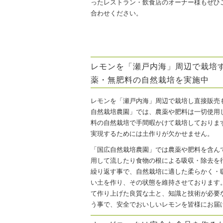
ったレストラン・飲食店のオーナー様もぜひ
合わせください。
レモンを「瀬戸内海」周辺で栽培
薬・無肥料の自然栽培を実施中
レモンを「瀬戸内海」周辺で栽培し直接販売
自然栽培農園」では、農薬や肥料は一切使用
料の自然栽培で手間暇かけて栽培しておりま
実現するためには土作りが欠かせません。
「国広自然栽培農園」では農薬や肥料を含ん
用して流したり食物の根による吸収・除去を
繰り返す事で、自然栽培に適した柔らかく・
い土を作り、その状態を維持させております
て作り上げた良質な土と、知識と技術が必要
う事で、安全でおいしいレモンを皆様にお届