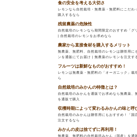
食の安全を考える大切さ
レモンなら自然栽培・無農薬・無肥料にこだわっ
購入するなら
残留農薬の危険性
自然栽培のレモンなら期間限定のおすすめ「グ
| 自然栽培のレモンをお求めなら
農家から直接食材を購入するメリット
無農薬、無肥料、自然栽培のレモンは贈答用に
ンを通販にてお届け | 無農薬のレモンを注文す
フルーツは新鮮なものがおすすめ！
レモンは無農薬・無肥料の「オーガニック」栽培
ら
自然栽培のみかんの特徴とは？
自然栽培のみかんを通販でお求めなら無農薬、無
を通販で購入
収穫時期によって変わるみかんの味と呼
自然栽培のみかんは贈答用にもおすすめ！「国広
注文するなら
みかんの皮は捨てずに再利用！
無農薬、無肥料の自然栽培みかん（国産）を通販