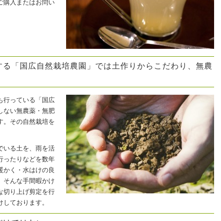
ご購入またはお問い
する「国広自然栽培農園」では土作りからこだわり、無農
も行っている「国広
しない無農薬・無肥
す。その自然栽培を
でいる土を、雨を活
行ったりなどを数年
暖かく・水はけの良
。そんな手間暇かけ
な切り上げ剪定を行
けしております。