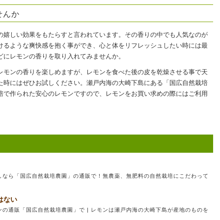
せんか
の嬉しい効果をもたらすと言われています。その香りの中でも人気なのが
けるような爽快感を抱く事ができ、心と体をリフレッシュしたい時には最
どにレモンの香りを取り入れてみませんか。
レモンの香りを楽しめますが、レモンを食べた後の皮を乾燥させる事で天
た時にはぜひお試しください。瀬戸内海の大崎下島にある「国広自然栽培
培で作られた安心のレモンですので、レモンをお買い求めの際にはご利用
しなら「国広自然栽培農園」の通販で！無農薬、無肥料の自然栽培にこだわって
はない
の通販「国広自然栽培農園」で | レモンは瀬戸内海の大崎下島が産地のものを