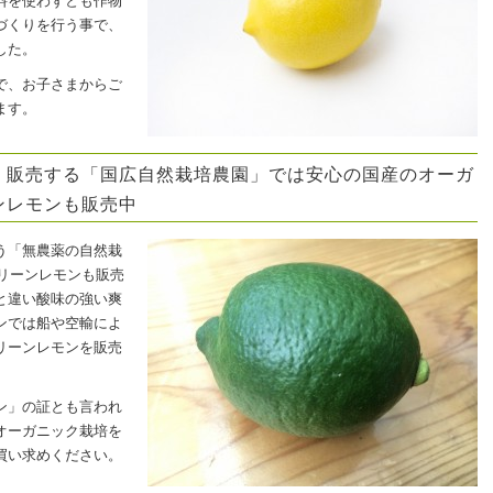
料を使わずとも作物
づくりを行う事で、
した。
で、お子さまからご
ます。
・販売する「国広自然栽培農園」では安心の国産のオーガ
ンレモンも販売中
う「無農薬の自然栽
グリーンレモンも販売
と違い酸味の強い爽
ンでは船や空輸によ
リーンレモンを販売
ン」の証とも言われ
オーガニック栽培を
買い求めください。