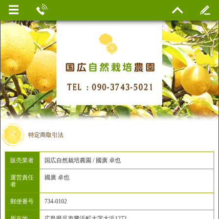
特定商取引法
販売業者
国広自然栽培農園 / 國廣 卓也
運営責任
國廣 卓也
者
郵便番号
734-0102
所在地
広島県呉市豊浜町大字大浜1272