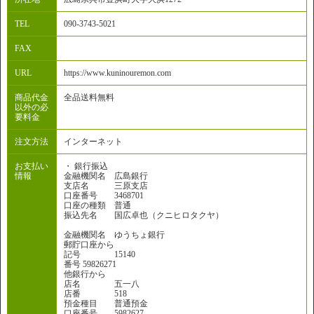
TEL
090-3743-5021
FAX
URL
https://www.kuninouremon.com
商品代金
全品送料無料
以外の必
要料金
注文方法
インターネット
お支払い
・ 銀行振込
情報
金融機関名 広島銀行
支店名 三原支店
口座番号 3468701
口座の種類 普通
振込先名 国広卓也（クニヒロタクヤ）
金融機関名 ゆうちょ銀行
郵貯口座から
記号 15140
番号 59826271
他銀行から
店名 五一八
店番 518
預金種目 普通預金
口座番号 5982627