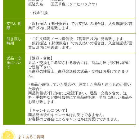
振込先名 国広卓也（クニヒロタクヤ）
・ 代金引換
支払い期
・銀行振込（ 郵便振込） でお支払いの場合は、入金確認後7営
限
業日以内に発送致します。
引き渡し
・ご注文確定メール送信後、7営業日以内に発送致します。
時期
・銀行振込（ 郵便振込） でお支払いの場合は、入金確認後7営
業日以内に発送致します。
返品・交
【返品・交換】
換につい
返品・交換をご希望される場合には、商品お届け後7日以内に
て
ご連絡下さい。
※商品の性質上、商品発送後の返品・交換はお受けできませ
ん。
<商品が破損していた場合や、注文した商品と違うものが届い
た場合>
商品到着後2日以内にご確認下さい。返品・交換を含め、送
料・手数料など弊社負担にて商品確認後、早急に新しい商品を
お送り致します。
【キャンセルについて】
商品発送後のキャンセルはお受けできません。
お客様のご都合によるキャンセルはお受けできません。
よくあるご質問