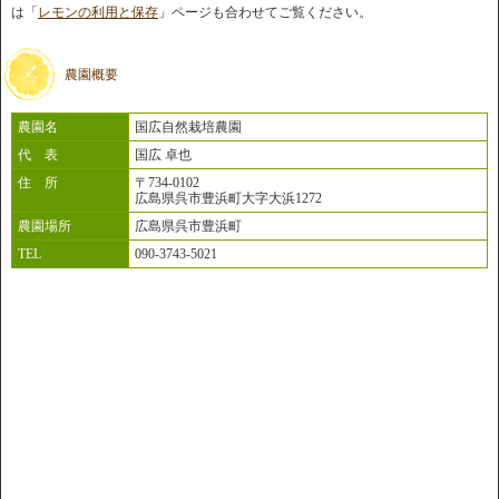
は「
レモンの利用と保存
」ページも合わせてご覧ください。
農園概要
農園名
国広自然栽培農園
代 表
国広 卓也
住 所
〒734-0102
広島県呉市豊浜町大字大浜1272
農園場所
広島県呉市豊浜町
TEL
090-3743-5021