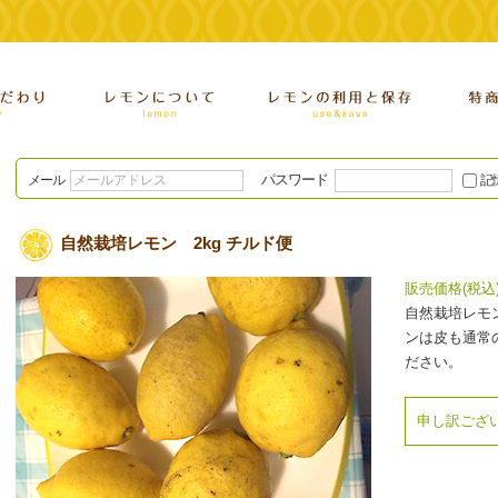
パスワード
メール
記
自然栽培レモン 2kg チルド便
販売価格(税込
自然栽培レモ
ンは皮も通常
ださい。
申し訳ござ