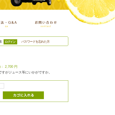
憶
パスワードを忘れた方
)：
2,700
円
ですがジュース等にいかがですか。